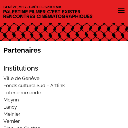
Aller au contenu directement
GENÈVE, MEG - GRÜTLI - SPOUTNIK
Partenaires
S'abonner à notre newsletter
Institutions
Ville de Genève
Ne manquez pas les nouveautés que nous
Fonds culturel Sud – Artlink
réservons à nos fidèles abonnés.
Loterie romande
Meyrin
Lancy
Votre adresse de messagerie est uniquement utilisée pour vous
Meinier
envoyer notre lettre d'information ainsi que des informations
Vernier
concernant nos activités. Vous pouvez à tout moment utiliser le
lien de désabonnement intégré dans chacun de nos mails.